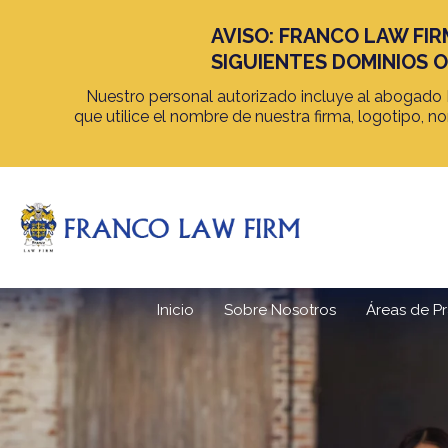
AVISO: FRANCO LAW FIR
SIGUIENTES DOMINIOS OF
Nuestro personal autorizado incluye al abogado M
que utilice el nombre de nuestra firma, logotipo,
Inicio
Sobre Nosotros
Áreas de Pr