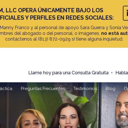
M, LLC OPERA ÚNICAMENTE BAJO LOS
ICIALES Y PERFILES EN REDES SOCIALES:
anny Franco y al personal de apoyo Sara Guerra y Sonia Vega
 nombres del abogado o del personal, o imágenes,
no está au
contáctenos al
(813) 872-0929
si tiene alguna inquietud.
Llame hoy para una Consulta Gratuita
Habl
áctica
Preguntas Frecuentes
Testimonios
Blog
O